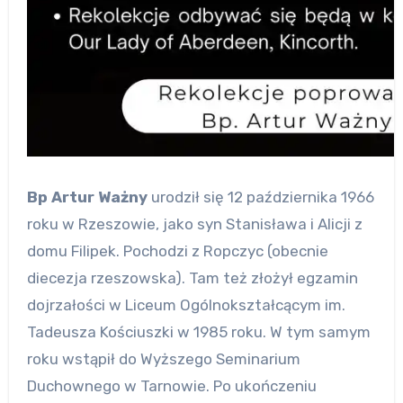
Bp Artur Ważny
urodził się 12 października 1966
roku w Rzeszowie, jako syn Stanisława i Alicji z
domu Filipek. Pochodzi z Ropczyc (obecnie
diecezja rzeszowska). Tam też złożył egzamin
dojrzałości w Liceum Ogólnokształcącym im.
Tadeusza Kościuszki w 1985 roku. W tym samym
roku wstąpił do Wyższego Seminarium
Duchownego w Tarnowie. Po ukończeniu